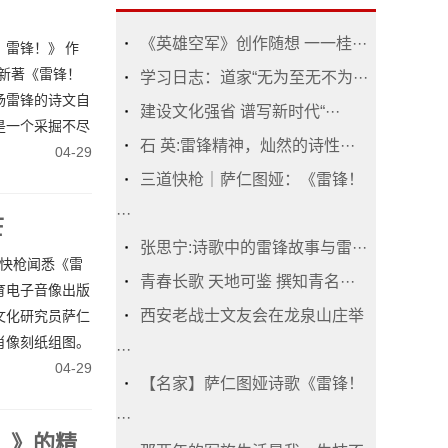
《英雄空军》创作随想 一一桂···
雷锋！》 作
的新著《雷锋！
学习日志：道家“无为至无不为···
扬雷锋的诗文自
建设文化强省 谱写新时代“···
是一个采掘不尽
石 英:雷锋精神，灿然的诗性···
04-29
三道快枪｜萨仁图娅：《雷锋！
···
芒
张思宁:诗歌中的雷锋故事与雷···
道快枪闻悉《雷
青春长歌 天地可鉴 撰知青名···
育电子音像出版
西安老战士文友会在龙泉山庄举
文化研究员萨仁
肖像刻纸组图。
···
04-29
【名家】萨仁图娅诗歌《雷锋！
···
！》的精