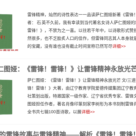
雷锋精神，灿然的诗性表达一一品读萨仁图娅新著《雷锋！
者： 石 英不久前，我有幸读到当代著名女诗人萨仁图娅
雷锋！》，不禁为之一喜。以往若干年中，以诗歌形式赞
然很多，也不乏脍炙人口的佳作，但雷锋同志其人本身就
的宝藏，没有谁也没有截止时间宣称已然写尽
详细>>
仁图娅：《雷锋！雷锋！》让雷锋精神永放光
萨仁图娅：《雷锋！雷锋！》让雷锋精神永放光芒 文/三
锋！雷锋！》大著，由辽宁教育学院爱德传媒集团辽宁教
社策划出版，特邀国家一级作家、辽宁省优秀专家、雷锋
图娅担任作者，著名肖像印篆刻家李树彤为本书刻制雷锋
全书共七辑100首诗歌，以展
详细>>
中的雷锋故事与雷锋精神——解析《雷锋！雷锋