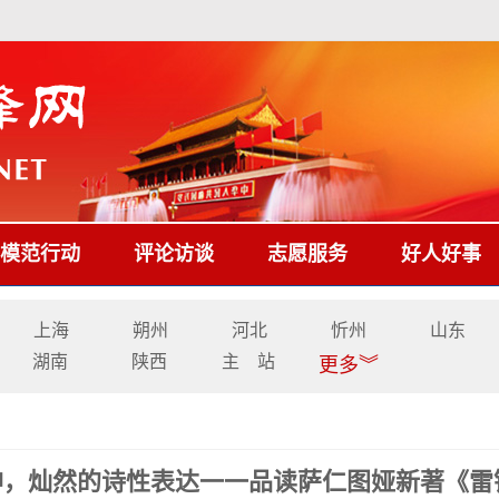
模范行动
评论访谈
志愿服务
好人好事
上海
朔州
河北
忻州
山东
湖南
陕西
主 站
更多︾
精神，灿然的诗性表达一一品读萨仁图娅新著《雷