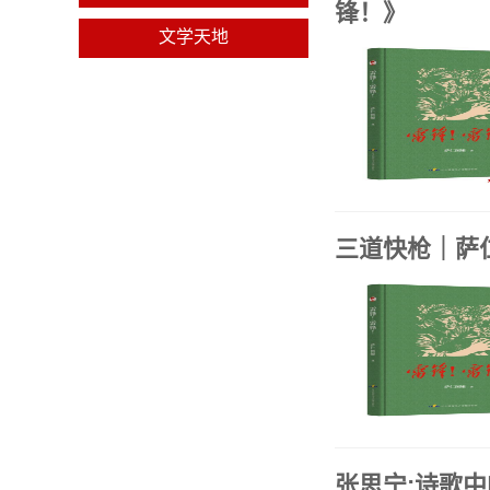
锋！》
文学天地
三道快枪｜萨
张思宁:诗歌