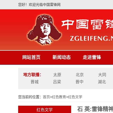
您好！欢迎光临中国雷锋网
网站首页
新闻动态
走进雷锋
地方联播：
太原
北京
大同
晋城
吕梁
晋中
湖北
您当前的位置：
首页
>
红色教育
>
红色文学
石 英:雷锋
红色文学