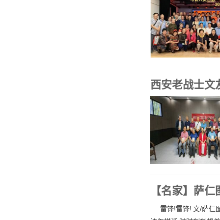
西安老战士文
【名家】萨仁
雷锋!雷锋! 文/萨