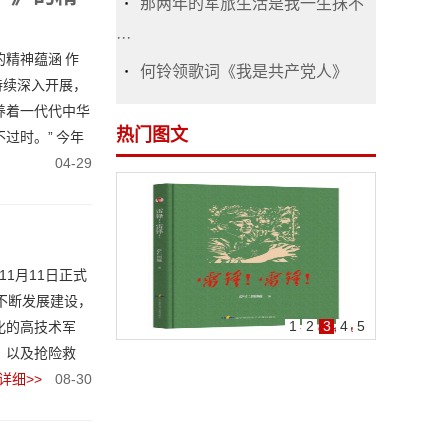
那两年的军旅生活是我一生抹不
···
精神蕴涵 作
何铃领歌词《我是共产党人》
持续深入开展，
养着一代代中华
热门图文
过时。” 今年
04-29
11月11日正式
不断发展建设，
1
2
3
4
5
化的高技术军
，以及抢险救
详细>>
08-30