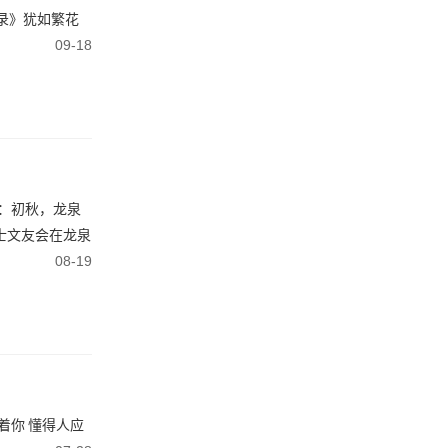
录》犹如繁花
09-18
 ：初秋，龙泉
战士文友会在龙泉
08-19
念着你 懂得人应