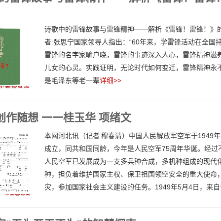
诗歌中的雷锋故事与雷锋精神——解析《雷锋！雷锋！》的
者:张思宁国家领导人指出：“60年来，学雷锋活动在全国
雷锋的名字家喻户晓，雷锋的事迹深入人心，雷锋精神滋
儿女的心灵。实践证明，无论时代如何变迁，雷锋精神永不
是毛泽东等老一辈
详细>>
创作随想 一一桂玉华 项绪文
本网河北讯（记者 穆春清）中国人民解放军空军于1949年
成立，同共和国同龄，今年是人民空军75周年华诞。经过
人民空军已发展成为一支多兵种合成，多机种组成的现代
种，担负着维护国家主权、保卫祖国领空安全的重大使命
灾，参加国家社会主义建设的任务。1949年5月4日，来自