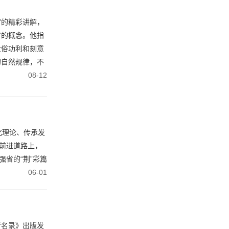
”的精彩讲解，
”的概念。他指
世俗功利和刻意
的自然规律，不
08-12
化理论、传承发
前进道路上，
省的“荆”彩篇
06-01
青名录》出版发