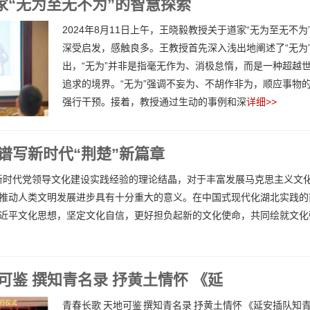
家“无为至无不为”的智慧探索
2024年8月11日上午，王晓毅教授关于道家“无为至无不为
深受启发，感触良多。王教授首先深入浅出地阐述了“无为
出，“无为”并非是指毫无作为、消极怠惰，而是一种超越
追求的境界。“无为”强调不妄为、不胡作非为，顺应事物
强行干预。接着，教授通过生动的事例和深
详细>>
谱写新时代“荆楚”新篇章
新时代党领导文化建设实践经验的理论结晶，对于丰富发展马克思主义文
推动人类文明发展进步具有十分重大的意义。在中国式现代化湖北实践的
近平文化思想，坚定文化自信，更好担负起新的文化使命，共同绘就文化强
可鉴 撰知青名录 抒黄土情怀 《延
青春长歌 天地可鉴 撰知青名录 抒黄土情怀 《延安插队知