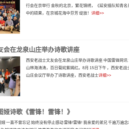
行会在京举行 金秋的北京，繁花锦绣，《延安插队知青名
中的硕果，在京城花海中芬芳 绽放！
详细>>
友会在龙泉山庄举办诗歌讲座
西安老战士文友会在龙泉山庄举办诗歌讲座 中国雷锋网讯
山林海涛涛，百日菊姹紫嫣红。8月 15日下午 ，西安老
山庄会议厅举办了诗歌讲座，西安老战士
详细>>
图娅诗歌《雷锋！雷锋！》
仁图娅 一直不曾忘记 始终没有停止感动 雷锋!雷锋! 我亲爱的弟兄 千遍万遍